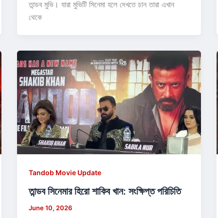
তান্ডব মুভি। যারা মুভিটি সিনেমা হলে দেখতে চান তারা এখান
থেকে
Tandob Movie Update
তান্ডব সিনেমার হিরো শাকিব খান: সংক্ষিপ্ত পরিচিতি
June 10, 2026