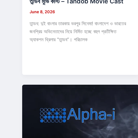
তান্ডব মুভি কাস্ট – Tandob Movie Cast
June 8, 2026
তান্ডব: দুই বাংলার তারকায় ভরপুর সিনেমা! বাংলাদেশ ও ভারতের
জনপ্রিয় অভিনেতাদের নিয়ে নির্মিত হচ্ছে বহুল প্রতীক্ষিত
অ্যাকশন থ্রিলার “তান্ডব”। পরিচালক