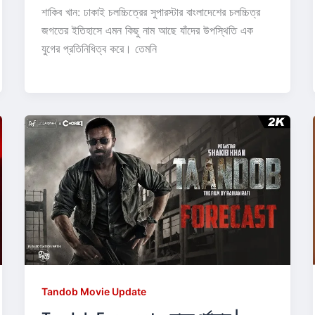
শাকিব খান: ঢাকাই চলচ্চিত্রের সুপারস্টার বাংলাদেশের চলচ্চিত্র
জগতের ইতিহাসে এমন কিছু নাম আছে যাঁদের উপস্থিতি এক
যুগের প্রতিনিধিত্ব করে। তেমনি
Tandob Movie Update