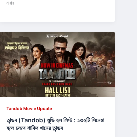
এবার
Tandob Movie Update
তান্ডব (Tandob) মুভি হল লিস্ট : ১৩২টি সিনেমা
হলে চলবে শাকিব খানের তান্ডব