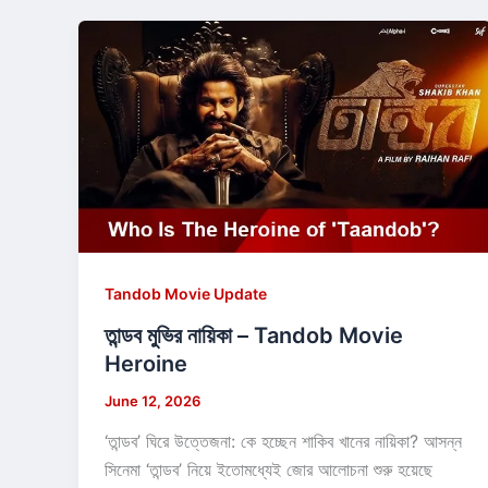
Tandob Movie Update
তান্ডব মুভির নায়িকা – Tandob Movie
Heroine
June 12, 2026
‘তান্ডব’ ঘিরে উত্তেজনা: কে হচ্ছেন শাকিব খানের নায়িকা? আসন্ন
সিনেমা ‘তান্ডব’ নিয়ে ইতোমধ্যেই জোর আলোচনা শুরু হয়েছে