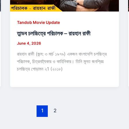
Tandob Movie Update
তান্ডব চলচ্চিত্রে পরিচালক – রায়হান রাফী
June 4, 2026
রায়হান রাফী (জন্ম: ৩ মার্চ ১৯৭৯) একজন বাংলাদেশি চলচ্চিত্র
পরিচালক, চিত্রনাট্যকার ও কাহিনিকার। তিনি মূলত জনপ্রিয়
চলচ্চিত্র পোড়ামন ২1 (২০১৮)
1
2