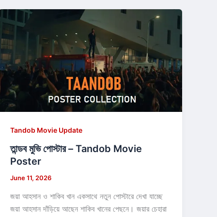
Tandob Movie Update
তান্ডব মুভি পোস্টার – Tandob Movie
Poster
June 11, 2026
জয়া আহসান ও শাকিব খান একসাথে নতুন পোস্টারে দেখা যাচ্ছে
জয়া আহসান দাঁড়িয়ে আছেন শাকিব খানের পেছনে। জয়ার চেহারা