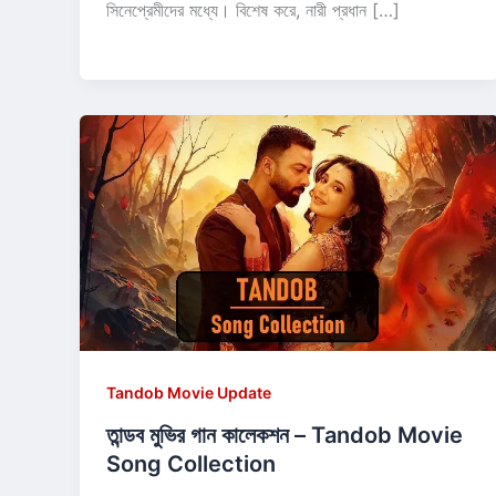
সিনেপ্রেমীদের মধ্যে। বিশেষ করে, নারী প্রধান […]
Tandob Movie Update
তান্ডব মুভির গান কালেকশন – Tandob Movie
Song Collection