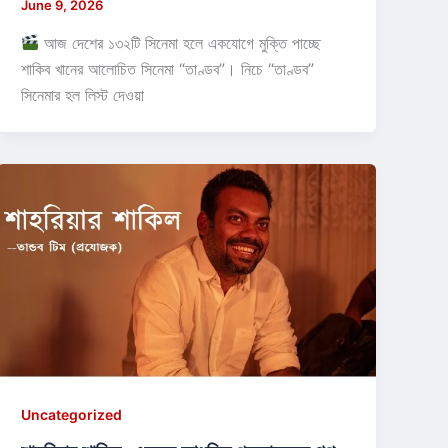
June 9, 2026
আজ দেশের ১৩২টি সিনেমা হলে একযোগে মুক্তি পাচ্ছে
শাকিব খানের আলোচিত সিনেমা “তাণ্ডব”। নিচে “তাণ্ডব”
সিনেমার হল লিস্ট দেওয়া
Uncategorized