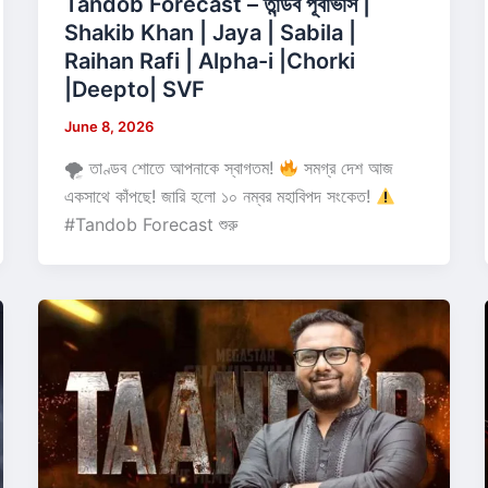
Tandob Forecast – তান্ডব পূর্বাভাস |
Shakib Khan | Jaya | Sabila |
Raihan Rafi | Alpha-i |Chorki
|Deepto| SVF
June 8, 2026
🌪 তাণ্ডব শোতে আপনাকে স্বাগতম!
সমগ্র দেশ আজ
একসাথে কাঁপছে! জারি হলো ১০ নম্বর মহাবিপদ সংকেত!
#Tandob Forecast শুরু