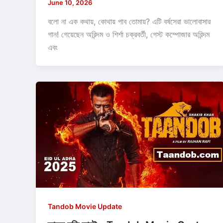
June 10, 2026
বলো না এক কথায়, কোথায় পাব তোমায়? এটি বর্ষসেরা ভালোবাসার
গান! গেয়েছেন অরিন্দম ও শির্শা চক্রবর্তী, গেস্ট কম্পোজার অরিন্দম
এবং
Tandob Movie Update