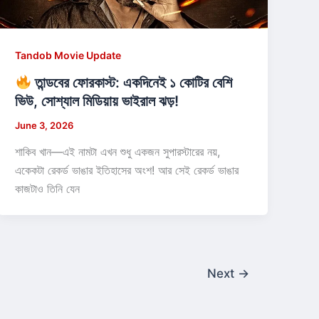
Tandob Movie Update
তান্ডবের ফোরকাস্ট: একদিনেই ১ কোটির বেশি
ভিউ, সোশ্যাল মিডিয়ায় ভাইরাল ঝড়!
June 3, 2026
শাকিব খান—এই নামটা এখন শুধু একজন সুপারস্টারের নয়,
একেকটা রেকর্ড ভাঙার ইতিহাসের অংশ! আর সেই রেকর্ড ভাঙার
কাজটাও তিনি যেন
Next
→